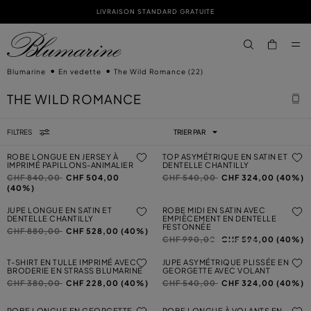
LIVRAISON STANDARD GRATUITE
PASSER AU CONTENU PRINCIPAL
PASSER AU CONTENU EN PIED DE PAGE
aria.label.btn.s
Blumarine
En vedette
The Wild Romance
(22)
THE WILD ROMANCE
FILTRES
TRIER PAR
ROBE LONGUE EN JERSEY À
TOP ASYMÉTRIQUE EN SATIN ET
IMPRIMÉ PAPILLONS-ANIMALIER
DENTELLE CHANTILLY
Prix réduit de
à
Prix réduit de
à
CHF 840,00
CHF 504,00
CHF 540,00
CHF 324,00 (40%)
(40%)
JUPE LONGUE EN SATIN ET
ROBE MIDI EN SATIN AVEC
DENTELLE CHANTILLY
EMPIÈCEMENT EN DENTELLE
FESTONNÉE
Prix réduit de
à
CHF 880,00
CHF 528,00 (40%)
Prix réduit de
à
CHF 990,00
CHF 594,00 (40%)
T-SHIRT EN TULLE IMPRIMÉ AVEC
JUPE ASYMÉTRIQUE PLISSÉE EN
BRODERIE EN STRASS BLUMARINE
GEORGETTE AVEC VOLANT
Prix réduit de
à
Prix réduit de
à
CHF 380,00
CHF 228,00 (40%)
CHF 540,00
CHF 324,00 (40%)
ROBE LONGUE EN GEORGETTE
ROBE LONGUE À VOLANTS EN