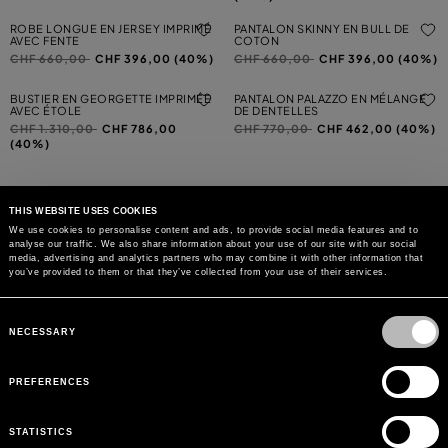
ROBE LONGUE EN JERSEY IMPRIMÉ
PANTALON SKINNY EN BULL DE
AVEC FENTE
COTON
Prix réduit de
à
Prix réduit de
à
CHF 660,00
CHF 396,00 (40%)
CHF 660,00
CHF 396,00 (40%)
BUSTIER EN GEORGETTE IMPRIMÉE
PANTALON PALAZZO EN MÉLANGE
AVEC ÉTOLE
DE DENTELLES
Prix réduit de
à
Prix réduit de
à
CHF 1.310,00
CHF 786,00
CHF 770,00
CHF 462,00 (40%)
(40%)
THIS WEBSITE USES COOKIES
We use cookies to personalise content and ads, to provide social media features and to
analyse our traffic. We also share information about your use of our site with our social
BESOIN D'AIDE ?
media, advertising and analytics partners who may combine it with other information that
you’ve provided to them or that they’ve collected from your use of their services.
SERVICE CLIENTS
Consent
Selection
NECESSARY
LEGAL AREA
PREFERENCES
LA MARQUE
STATISTICS