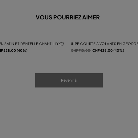
VOUS POURRIEZ AIMER
N SATIN ET DENTELLE CHANTILLY
JUPE COURTE À VOLANTS EN GEORGE
Prix réduit de
à
F 528,00 (40%)
CHF 710,00
CHF 426,00 (40%)
Revenir à