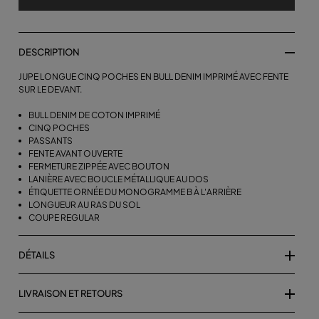
DESCRIPTION
JUPE LONGUE CINQ POCHES EN BULL DENIM IMPRIMÉ AVEC FENTE
SUR LE DEVANT.
BULL DENIM DE COTON IMPRIMÉ
CINQ POCHES
PASSANTS
FENTE AVANT OUVERTE
FERMETURE ZIPPÉE AVEC BOUTON
LANIÈRE AVEC BOUCLE MÉTALLIQUE AU DOS
ÉTIQUETTE ORNÉE DU MONOGRAMME B À L'ARRIÈRE
LONGUEUR AU RAS DU SOL
COUPE REGULAR
DÉTAILS
LIVRAISON ET RETOURS