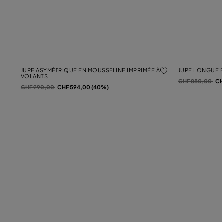
JUPE ASYMÉTRIQUE EN MOUSSELINE IMPRIMÉE À
JUPE LONGUE E
VOLANTS
Prix réduit de
à
CHF 880,00
CH
Prix réduit de
à
CHF 990,00
CHF 594,00 (40%)