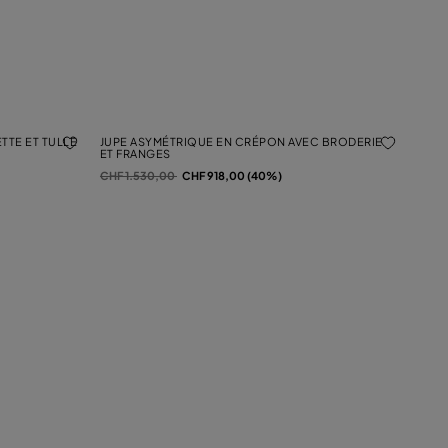
TTE ET TULLE
JUPE ASYMÉTRIQUE EN CRÉPON AVEC BRODERIE
ET FRANGES
Prix réduit de
à
CHF 1.530,00
CHF 918,00 (40%)