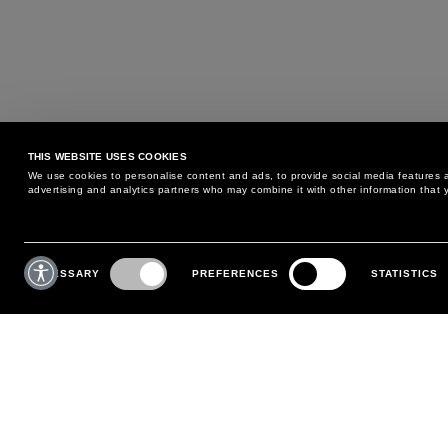
THIS WEBSITE USES COOKIES
We use cookies to personalise content and ads, to provide social media features an
advertising and analytics partners who may combine it with other information that y
BESOIN D'AIDE ?
SERVICE CLIENTS
Consent
Selection
NECESSARY
PREFERENCES
STATISTICS
TÉLÉPHONE :
+39 02 8295 6969
POLITIQUE D'ÉCHANGE ET
DU LUNDI AU VENDREDI
RETOUR
DE 9H00 À 18H00
PAIEMENTS
ÉCRIVEZ NOUS
EXPÉDITION
SUIVEZ VOTRE COMMANDE
EFFECTUEZ UN RETOUR
MON COMPTE
S'INSCRIRE