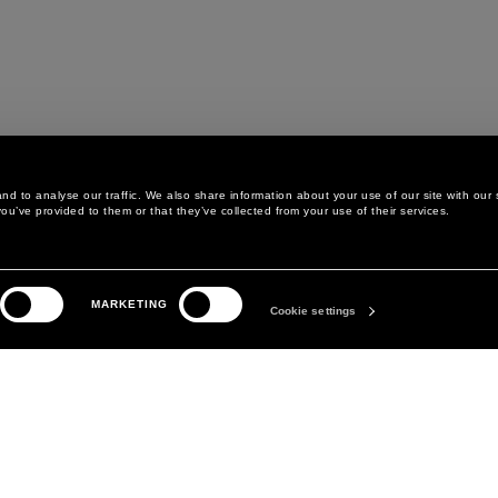
d to analyse our traffic. We also share information about your use of our site with our 
ou’ve provided to them or that they’ve collected from your use of their services.
LEGAL AREA
LA MARQUE
MARKETING
POLITIQUE DE
ABOUT
Cookie settings
CONFIDENTIALITÉ
MANIFESTO
POLITIQUE EN MATIÈRE DE
DAVID KOMA
COOKIES
PRÉFÉRENCES COOKIES
CONDITIONS GÉNÉRALES
CONDITIONS DE VENTE
DÉCLARATION D'ACCESSIBILITÉ