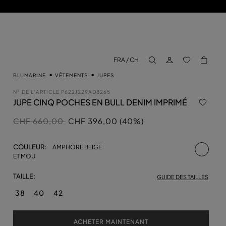
CONNECTEZ-VO
BACK TO M
FRA / CH
aria.label.btn.search
BLUMARINE
VÊTEMENTS
JUPES
N° DE L’ARTICLE
P622J229AD8265
JUPE CINQ POCHES EN BULL DENIM IMPRIMÉ
Prix réduit de
à
CHF 660,00
CHF 396,00 (40%)
sélecti
COULEUR:
AMPHORE BEIGE
ET MOU
TAILLE:
GUIDE DES TAILLES
38
40
42
ACHETER MAINTENANT