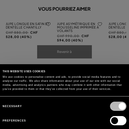
VOUS POURRIEZ AIMER
JUPE LONGUE EN SATIN ET
JUPE ASYMÉTRIQUE EN
JUPE LONGU
DENTELLE CHANTILLY
MOUSSELINE IMPRIMÉE À
DENTELLE C
VOLANTS
Prix
à
Prix
CHF 880,00
CHF
CHF 880,
Prix
à
CHF 990,00
CHF
réduit
réduit
528,00 (40%)
528,00 (4
réduit
594,00 (40%)
de
de
de
Revenir à
THIS WEBSITE USES COOKIES
We use cookies to personalise content and ads, to provide social media features and to
analyse our traffic. We also share information about your use of our site with our social
media, advertising and analytics partners who may combine it with other information that
you’ve provided to them or that they’ve collected from your use of their services.
Consent
Selection
NECESSARY
PREFERENCES