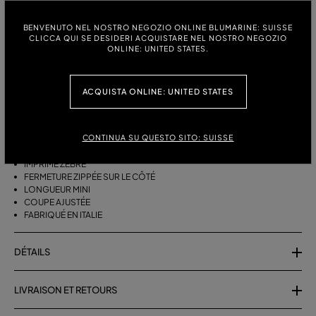
TAILLE:
GUIDE DES TAILLES
BENVENUTO NEL NOSTRO NEGOZIO ONLINE BLUMARINE: SUISSE
CLICCA QUI SE DESIDERI ACQUISTARE NEL NOSTRO NEGOZIO
38
40
42
ONLINE: UNITED STATES.
ACQUISTA ONLINE: UNITED STATES
DESCRIPTION
JUPE COURTE EN COTON ÉPONGE À IMPRIMÉ ZÈBRE.
CONTINUA SU QUESTO SITO: SUISSE
COTON ÉPONGE
IMPRIMÉ ZÈBRE
FERMETURE ZIPPÉE SUR LE CÔTÉ
LONGUEUR MINI
COUPE AJUSTÉE
FABRIQUÉ EN ITALIE
DÉTAILS
LIVRAISON ET RETOURS