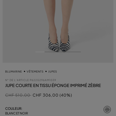
BLUMARINE
VÊTEMENTS
JUPES
N° DE L’ARTICLE
P622G296AM1039
JUPE COURTE EN TISSU ÉPONGE IMPRIMÉ ZÈBRE
Prix réduit de
à
CHF 510,00
CHF 306,00 (40%)
sél
COULEUR:
BLANC ET NOIR