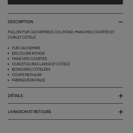
DESCRIPTION
PULL EN PUR CACHEMIRE À COL ROND, MANCHES COURTES ET
OURLET CÔTELÉ.
PUR CACHEMIRE
ENCOLURE RONDE
MANCHES COURTES
OURLET DU BAS LARGE ET CÔTELÉ
BORDURES CÔTELÉES
COUPE REGULAR
FABRIQUÉ EN ITALIE
DÉTAILS
LIVRAISON ET RETOURS