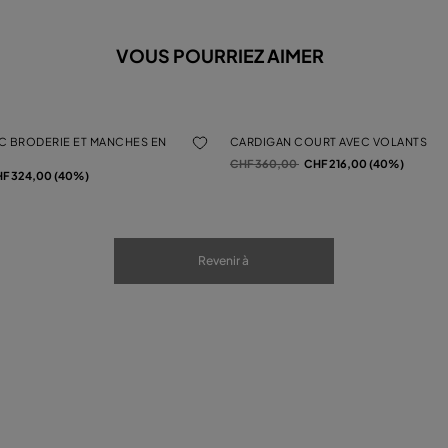
VOUS POURRIEZ AIMER
C BRODERIE ET MANCHES EN
CARDIGAN COURT AVEC VOLANTS
Prix réduit de
à
CHF 360,00
CHF 216,00 (40%)
F 324,00 (40%)
Revenir à