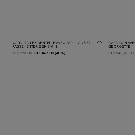
CARDIGAN EN DENTELLE AVEC PAPILLONS ET
CARDIGAN AVE
PASSEMENTERIE EN SATIN
GEORGETTE
Prix réduit de
à
Prix réduit de
à
CHF 770,00
CHF 462,00 (40%)
CHF 540,00
CH