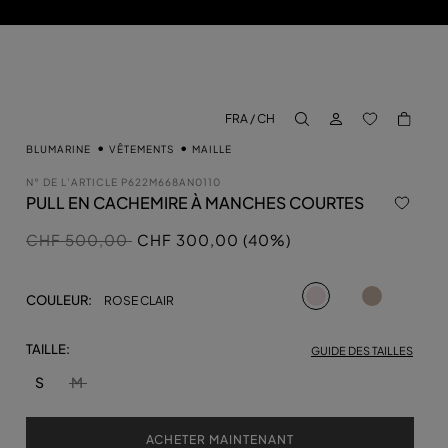
CONNECTEZ-VO
BACK TO M
FRA / CH
aria.label.btn.search
BLUMARINE
VÊTEMENTS
MAILLE
N° DE L’ARTICLE
P622M668AN0110
PULL EN CACHEMIRE À MANCHES COURTES
Prix réduit de
à
CHF 500,00
CHF 300,00 (40%)
sélectionné
COULEUR:
ROSE CLAIR
TAILLE:
GUIDE DES TAILLES
S
M
ACHETER MAINTENANT