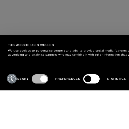
THIS WEBSITE USES COOKIES
We use cookies to personalise content and ads, to provide social media features an
advertising and analytics partners who may combine it with other information that y
BESOIN D'AIDE ?
SERVICE CLIENTS
Consent
Selection
NECESSARY
PREFERENCES
STATISTICS
TÉLÉPHONE :
+39 02 8295 6969
POLITIQUE D'ÉCHANGE ET
DU LUNDI AU VENDREDI
RETOUR
DE 9H00 À 18H00
PAIEMENTS
ÉCRIVEZ NOUS
EXPÉDITION
SUIVEZ VOTRE COMMANDE
EFFECTUEZ UN RETOUR
MON COMPTE
S'INSCRIRE