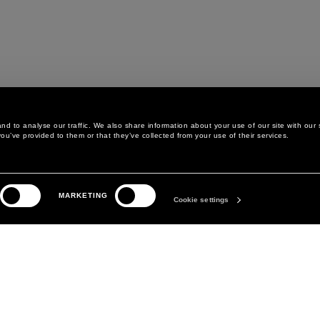
d to analyse our traffic. We also share information about your use of our site with our 
ou’ve provided to them or that they’ve collected from your use of their services.
LEGAL AREA
LA MARQUE
MARKETING
POLITIQUE DE
ABOUT
Cookie settings
CONFIDENTIALITÉ
MANIFESTO
POLITIQUE EN MATIÈRE DE
DAVID KOMA
COOKIES
PRÉFÉRENCES COOKIES
CONDITIONS GÉNÉRALES
CONDITIONS DE VENTE
DÉCLARATION D'ACCESSIBILITÉ