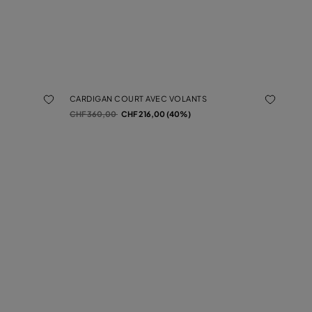
CARDIGAN COURT AVEC VOLANTS
Prix réduit de
à
CHF 360,00
CHF 216,00 (40%)