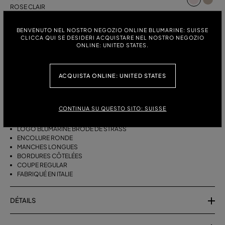
ROSE CLAIR
TAILLE:
GUIDE DES TAILLES
BENVENUTO NEL NOSTRO NEGOZIO ONLINE BLUMARINE: SUISSE
CLICCA QUI SE DESIDERI ACQUISTARE NEL NOSTRO NEGOZIO
S
M
ONLINE: UNITED STATES.
ACQUISTA ONLINE: UNITED STATES
DESCRIPTION
PULL EN PUR CACHEMIRE ORNÉ DE BRODERIES DE STRASS BLUMARINE.
CONTINUA SU QUESTO SITO: SUISSE
PUR CACHEMIRE
LOGO BLUMARINE BRODÉ DE STRASS
ENCOLURE RONDE
MANCHES LONGUES
BORDURES CÔTELÉES
COUPE REGULAR
FABRIQUÉ EN ITALIE
DÉTAILS