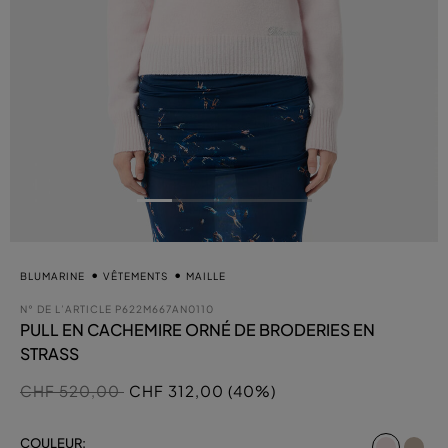
BLUMARINE
VÊTEMENTS
MAILLE
N° DE L’ARTICLE
P622M667AN0110
PULL EN CACHEMIRE ORNÉ DE BRODERIES EN
STRASS
Prix réduit de
à
CHF 520,00
CHF 312,00 (40%)
sélect
COULEUR: