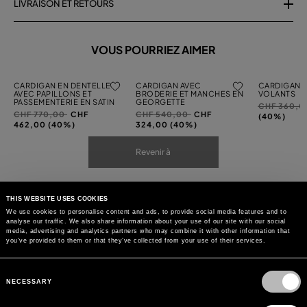
LIVRAISON ET RETOURS
VOUS POURRIEZ AIMER
CARDIGAN EN DENTELLE
CARDIGAN AVEC
CARDIGAN 
AVEC PAPILLONS ET
BRODERIE ET MANCHES EN
VOLANTS
PASSEMENTERIE EN SATIN
GEORGETTE
Prix
CHF 360,
Prix
à
Prix
à
CHF 770,00
CHF
CHF 540,00
CHF
réduit
(40%)
réduit
réduit
462,00 (40%)
324,00 (40%)
de
de
de
Revenir à
THIS WEBSITE USES COOKIES
We use cookies to personalise content and ads, to provide social media features and to
analyse our traffic. We also share information about your use of our site with our social
media, advertising and analytics partners who may combine it with other information that
you’ve provided to them or that they’ve collected from your use of their services.
Consent
Selection
NECESSARY