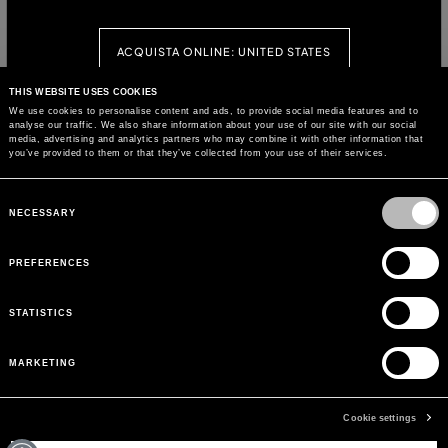
Prix réduit de
à
1.390,00 €
834,00 € (40%)
ACQUISTA ONLINE: UNITED STATES
THIS WEBSITE USES COOKIES
We use cookies to personalise content and ads, to provide social media features and to
CONTINUA SU QUESTO SITO: FRANCE
analyse our traffic. We also share information about your use of our site with our social
BESOIN D'AIDE ?
media, advertising and analytics partners who may combine it with other information that
you’ve provided to them or that they’ve collected from your use of their services.
SERVICE CLIENTS
Consent
Selection
NECESSARY
LEGAL AREA
PREFERENCES
LA MARQUE
STATISTICS
INSCRIVEZ-VOUS POUR OBTENIR DES MISES À JOUR
MARKETING
MAIL
Cookie settings