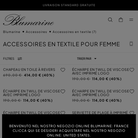
LIVRAISON STANDARD GRATUITE
PASSER AU CONTENU PRINCIPAL
PASSER AU CONTENU EN PIED DE PAGE
aria.label.btn.s
Blumarine
Accessoires
Accessoires en textile
(7)
ACCESSOIRES EN TEXTILE POUR FEMME
FILTRES
TRIER PAR
CHAPEAU EN TOILE À REVERS
ÉCHARPE EN TWILL DE VISCOSE
AVEC IMPRIMÉ LOGO
Prix réduit de
à
690,00 €
414,00 € (40%)
Prix réduit de
à
190,00 €
114,00 € (40%)
ÉCHARPE EN TWILL DE VISCOSE
ÉCHARPE EN TWILL DE VISCOSE
AVEC IMPRIMÉ LOGO
AVEC IMPRIMÉ LOGO
Prix réduit de
à
Prix réduit de
à
190,00 €
114,00 € (40%)
190,00 €
114,00 € (40%)
ÉCHARPE EN TWILL DE VISCOSE
SERVIETTE DE PLAGE À IMPRIMÉ
AVEC IMPRIMÉ LOGO
ZÈBRE
Prix réduit de
à
Prix réduit de
à
190,00 €
114,00 € (40%)
290,00 €
174,00 € (40%)
BENVENUTO NEL NOSTRO NEGOZIO ONLINE BLUMARINE: FRANCE
CLICCA QUI SE DESIDERI ACQUISTARE NEL NOSTRO NEGOZIO
CHAPEAU EN COTON À DÉCOUPE
ONLINE: UNITED STATES.
LASER