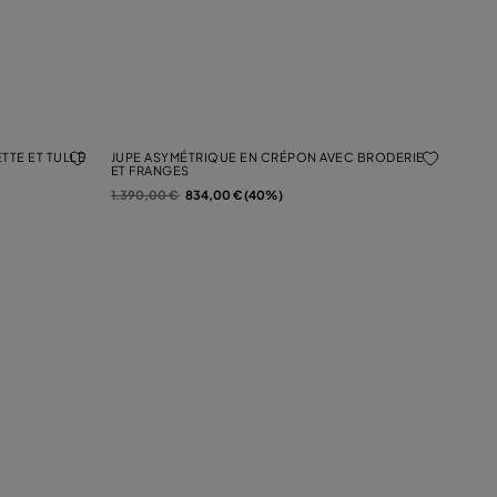
TTE ET TULLE
JUPE ASYMÉTRIQUE EN CRÉPON AVEC BRODERIE
ET FRANGES
Prix réduit de
à
1.390,00 €
834,00 € (40%)