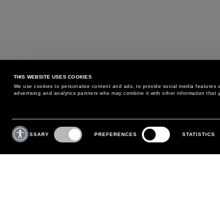
THIS WEBSITE USES COOKIES
We use cookies to personalise content and ads, to provide social media features an
advertising and analytics partners who may combine it with other information that y
BESOIN D'AIDE ?
SERVICE CLIENTS
Consent
Selection
NECESSARY
PREFERENCES
STATISTICS
TÉLÉPHONE :
+39 02 8295 6969
POLITIQUE D'ÉCHANGE ET
DU LUNDI AU VENDREDI
RETOUR
DE 9H00 À 18H00
PAIEMENTS
ÉCRIVEZ NOUS
EXPÉDITION
SUIVEZ VOTRE COMMANDE
EFFECTUEZ UN RETOUR
MON COMPTE
S'INSCRIRE