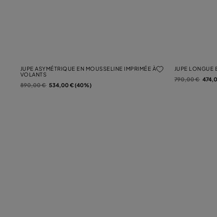
JUPE ASYMÉTRIQUE EN MOUSSELINE IMPRIMÉE À
JUPE LONGUE E
VOLANTS
Prix réduit de
à
790,00 €
474,
Prix réduit de
à
890,00 €
534,00 € (40%)