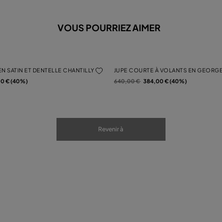
VOUS POURRIEZ AIMER
N SATIN ET DENTELLE CHANTILLY
JUPE COURTE À VOLANTS EN GEORGE
Prix réduit de
à
00 € (40%)
640,00 €
384,00 € (40%)
Revenir à