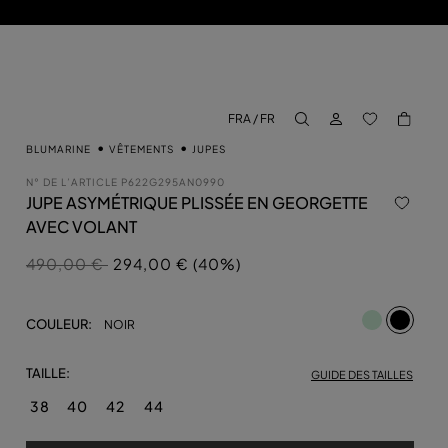
CONNECTEZ-VO
RETOUR À
FRA / FR
aria.label.btn.search
BLUMARINE
VÊTEMENTS
JUPES
N° DE L’ARTICLE
P622G295AN0990
JUPE ASYMÉTRIQUE PLISSÉE EN GEORGETTE
AVEC VOLANT
Prix réduit de
à
490,00 €
294,00 € (40%)
sélecti
COULEUR:
NOIR
TAILLE:
GUIDE DES TAILLES
38
40
42
44