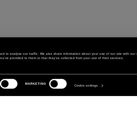
d to analyse our traffic. We also share information about your use of our site with our 
ou’ve provided to them or that they’ve collected from your use of their services.
LEGAL AREA
LA MARQUE
MARKETING
POLITIQUE DE
ABOUT
Cookie settings
CONFIDENTIALITÉ
MANIFESTO
POLITIQUE EN MATIÈRE DE
DAVID KOMA
COOKIES
PRÉFÉRENCES COOKIES
CONDITIONS GÉNÉRALES
CONDITIONS DE VENTE
DÉCLARATION D'ACCESSIBILITÉ