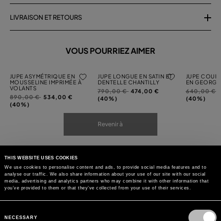
LIVRAISON ET RETOURS
VOUS POURRIEZ AIMER
JUPE ASYMÉTRIQUE EN
JUPE LONGUE EN SATIN ET
JUPE COURT
MOUSSELINE IMPRIMÉE À
DENTELLE CHANTILLY
EN GEORGET
VOLANTS
Prix
à
Prix
à
790,00 €
474,00 €
640,00 €
Prix
à
890,00 €
534,00 €
réduit
réduit
(40%)
(40%)
réduit
(40%)
de
de
de
Revenir à
THIS WEBSITE USES COOKIES
We use cookies to personalise content and ads, to provide social media features and to
analyse our traffic. We also share information about your use of our site with our social
media, advertising and analytics partners who may combine it with other information that
you’ve provided to them or that they’ve collected from your use of their services.
Consent
Selection
NECESSARY