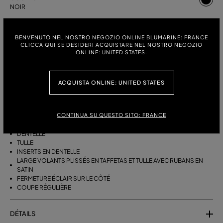
NOIR
TAILLE:
GUIDE DES TAILLES
BENVENUTO NEL NOSTRO NEGOZIO ONLINE BLUMARINE: FRANCE
38
40
42
CLICCA QUI SE DESIDERI ACQUISTARE NEL NOSTRO NEGOZIO
ONLINE: UNITED STATES.
ACQUISTA ONLINE: UNITED STATES
DESCRIPTION
JUPE LONGUE EN TAFFETAS AVEC INSERTS EN DENTELLE ET VOLANTS
PLISSÉS EN TULLE ORNÉS DE RUBANS EN SATIN.
CONTINUA SU QUESTO SITO: FRANCE
TAFFETAS
DENTELLE
TULLE
INSERTS EN DENTELLE
LARGE VOLANTS PLISSÉS EN TAFFETAS ET TULLE AVEC RUBANS EN
SATIN
FERMETURE ÉCLAIR SUR LE CÔTÉ
COUPE RÉGULIÈRE
DÉTAILS