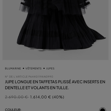
BLUMARINE
VÊTEMENTS
JUPES
N° DE L’ARTICLE
P644G119AN0990
JUPE LONGUE EN TAFFETAS PLISSÉ AVEC INSERTS EN
DENTELLE ET VOLANTS EN TULLE.
Prix réduit de
à
2.690,00 €
1.614,00 € (40%)
sél
COULEUR: