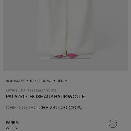
BLUMARINE
BEKLEIDUNG
DENIM
ARTIKEL-NR.
P622J260AN0103
PALAZZO-HOSE AUS BAUMWOLLE
Preis reduziert von
auf
CHF 400,00
CHF 240,00 (40%)
ausgew
FARBE:
WEISS