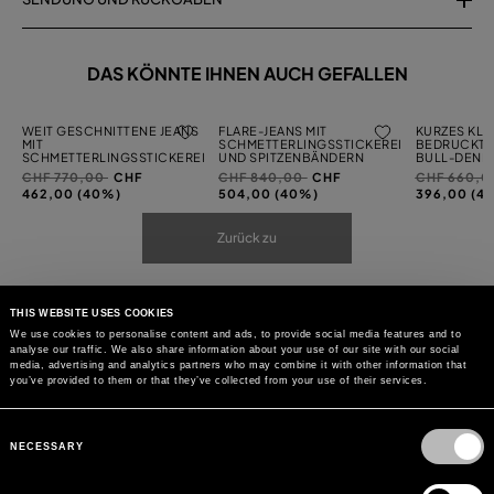
DAS KÖNNTE IHNEN AUCH GEFALLEN
WEIT GESCHNITTENE JEANS
FLARE-JEANS MIT
KURZES KLE
MIT
SCHMETTERLINGSSTICKEREI
BEDRUCKTE
SCHMETTERLINGSSTICKEREI
UND SPITZENBÄNDERN
BULL-DENI
Preis
auf
Preis
auf
Preis
CHF 770,00
CHF
CHF 840,00
CHF
CHF 660,
reduziert
reduziert
reduziert
462,00 (40%)
504,00 (40%)
396,00 (4
von
von
von
Zurück zu
THIS WEBSITE USES COOKIES
We use cookies to personalise content and ads, to provide social media features and to
analyse our traffic. We also share information about your use of our site with our social
media, advertising and analytics partners who may combine it with other information that
you’ve provided to them or that they’ve collected from your use of their services.
Consent
Selection
NECESSARY