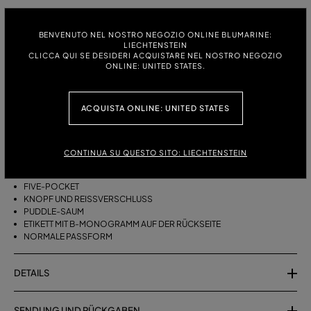
GRÖSSE:
GRÖSSENTABELLE
BENVENUTO NEL NOSTRO NEGOZIO ONLINE BLUMARINE:
38
40
42
44
46
LIECHTENSTEIN
CLICCA QUI SE DESIDERI ACQUISTARE NEL NOSTRO NEGOZIO
ONLINE: UNITED STATES.
BESCHREIBUNG
ACQUISTA ONLINE: UNITED STATES
FIVE-POCKET-HOSE AUS BAUMWOLLE IM PALAZZO-SCHNITT MIT
PUDDLE-SAUM.
CONTINUA SU QUESTO SITO: LIECHTENSTEIN
BAUMWOLLE
PALAZZO-MODELL
FIVE-POCKET
KNOPF UND REISSVERSCHLUSS
PUDDLE-SAUM
ETIKETT MIT B-MONOGRAMM AUF DER RÜCKSEITE
NORMALE PASSFORM
DETAILS
SENDUNG UND RÜCKGABEN