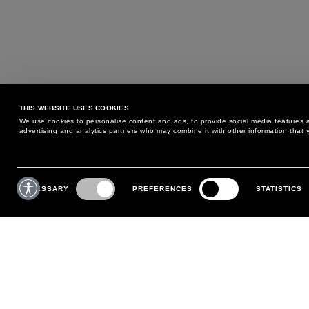
THIS WEBSITE USES COOKIES
We use cookies to personalise content and ads, to provide social media features an
advertising and analytics partners who may combine it with other information that y
¿PODEMOS AYUDARTE?
CUSTOMER CARE
Consent
Selection
NECESSARY
PREFERENCES
STATISTICS
TELÉFONO:
+39 02 8295 6969
POLÍTICA DE DEVOLUCIÓN Y
DE LUNES A VIERNES,
CAMBIO
DE 9:00 A 18:00
PAGOS
ESCRÍBENOS
ENVÍOS
SIGUE TU PEDIDO
REALIZA UNA DEVOLUCIÓN
MI CUENTA
REGÍSTRATE