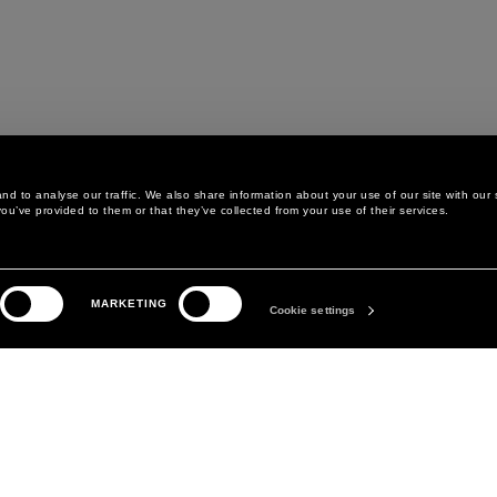
d to analyse our traffic. We also share information about your use of our site with our 
ou’ve provided to them or that they’ve collected from your use of their services.
AREA LEGALE
THE COMPANY
MARKETING
POLÍTICA DE PRIVACIDAD
ABOUT
Cookie settings
POLÍTICA DE COOKIES
MANIFESTO
PREFERENCIAS DE COOKIES
DAVID KOMA
TÉRMINOS Y CONDICIONES
CONDICIONES DE VENTA
DECLARACIÓN DE
ACCESIBILIDAD