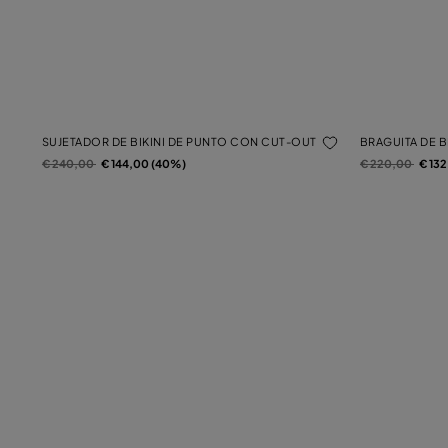
SUJETADOR DE BIKINI DE PUNTO CON CUT-OUT
BRAGUITA DE 
Precio rebajado de
a
Precio rebajado 
a
€ 240,00
€ 144,00 (40%)
€ 220,00
€ 13