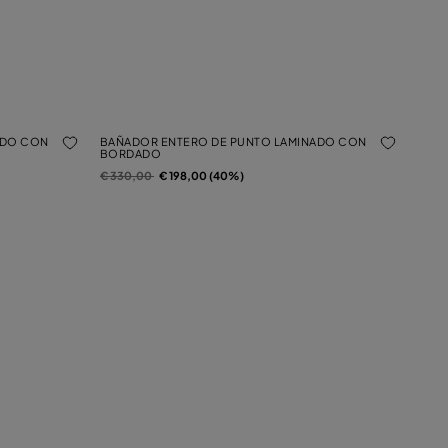
ADO CON
BAÑADOR ENTERO DE PUNTO LAMINADO CON
BORDADO
Precio rebajado de
a
€ 330,00
€ 198,00 (40%)