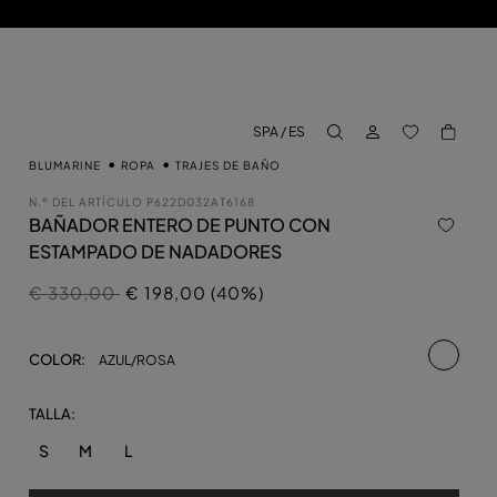
INICIAR SESIÓN
BACK TO M
SPA / ES
aria.label.btn.search
BLUMARINE
ROPA
TRAJES DE BAÑO
N.º DEL ARTÍCULO
P622D032AT6168
BAÑADOR ENTERO DE PUNTO CON
ESTAMPADO DE NADADORES
Precio rebajado de
a
€ 330,00
€ 198,00 (40%)
selecci
COLOR:
AZUL/ROSA
TALLA:
S
M
L