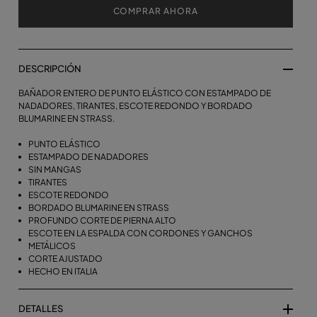
COMPRAR AHORA
DESCRIPCIÓN
BAÑADOR ENTERO DE PUNTO ELÁSTICO CON ESTAMPADO DE
NADADORES, TIRANTES, ESCOTE REDONDO Y BORDADO
BLUMARINE EN STRASS.
PUNTO ELÁSTICO
ESTAMPADO DE NADADORES
SIN MANGAS
TIRANTES
ESCOTE REDONDO
BORDADO BLUMARINE EN STRASS
PROFUNDO CORTE DE PIERNA ALTO
ESCOTE EN LA ESPALDA CON CORDONES Y GANCHOS
METÁLICOS
CORTE AJUSTADO
HECHO EN ITALIA
DETALLES