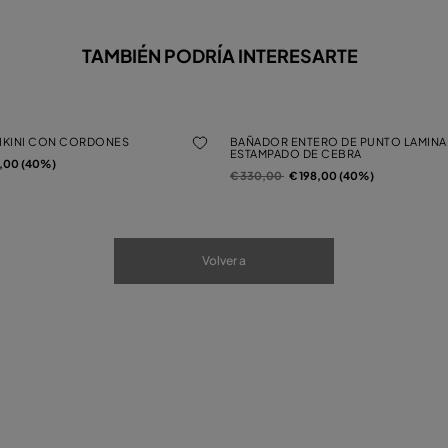
TAMBIÉN PODRÍA INTERESARTE
BIKINI CON CORDONES
BAÑADOR ENTERO DE PUNTO LAMIN
ESTAMPADO DE CEBRA
de
2,00 (40%)
Precio rebajado de
a
€ 330,00
€ 198,00 (40%)
Volver a