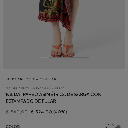
BLUMARINE
ROPA
FALDAS
N.º DEL ARTÍCULO
P622G281AF9904
FALDA-PAREO ASIMÉTRICA DE SARGA CON
ESTAMPADO DE FULAR
Precio rebajado de
a
€ 540,00
€ 324,00 (40%)
selecc
COLOR: