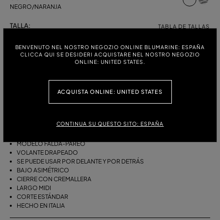
NEGRO/NARANJA
TALLA:
TABLA DE TALLAS
38
40
42
44
BENVENUTO NEL NOSTRO NEGOZIO ONLINE BLUMARINE: ESPAÑA
CLICCA QUI SE DESIDERI ACQUISTARE NEL NOSTRO NEGOZIO
ONLINE: UNITED STATES.
DESCRIPCIÓN
ACQUISTA ONLINE: UNITED STATES
FALDA-PAREO ASIMÉTRICA DE SARGA DE VISCOSA CON ESTAMPADO
DE FULAR Y VOLANTE DRAPEADO.
CONTINUA SU QUESTO SITO: ESPAÑA
SARGA DE VISCOSA
ESTAMPADO DE FULAR
MODELO FALDA-PAREO
VOLANTE DRAPEADO
SE PUEDE USAR POR DELANTE Y POR DETRÁS
BAJO ASIMÉTRICO
CIERRE CON CREMALLERA
LARGO MIDI
CORTE ESTÁNDAR
HECHO EN ITALIA