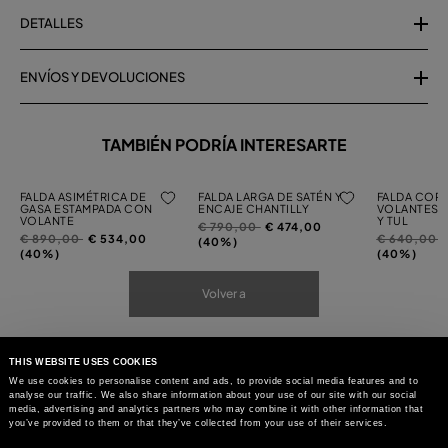
DETALLES
ENVÍOS Y DEVOLUCIONES
TAMBIÉN PODRÍA INTERESARTE
FALDA ASIMÉTRICA DE
FALDA LARGA DE SATÉN Y
FALDA COR
GASA ESTAMPADA CON
ENCAJE CHANTILLY
VOLANTES 
VOLANTE
Y TUL
Precio
a
€ 790,00
€ 474,00
Precio
a
Precio
a
€ 890,00
€ 534,00
€ 640,00
rebajado
(40%)
rebajado
rebajado
(40%)
(40%)
de
de
de
Volver a
THIS WEBSITE USES COOKIES
We use cookies to personalise content and ads, to provide social media features and to
analyse our traffic. We also share information about your use of our site with our social
media, advertising and analytics partners who may combine it with other information that
you’ve provided to them or that they’ve collected from your use of their services.